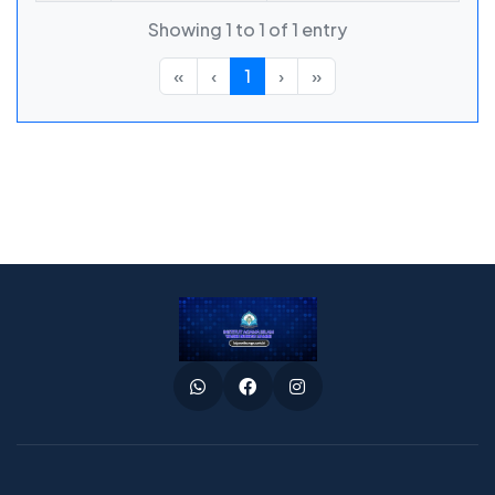
Showing 1 to 1 of 1 entry
«
‹
1
›
»
Whatsapp
Facebook
Instagram